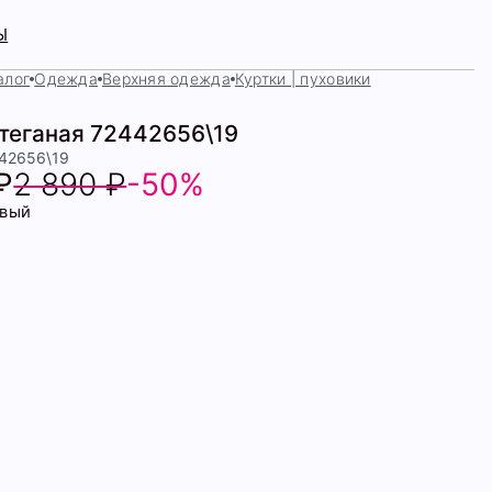
Ы
алог
Одежда
Верхняя одежда
Куртки | пуховики
стеганая 72442656\19
442656\19
₽
2 890 ₽
-50%
вый