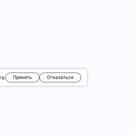
та.
Принять
Отказаться
ЯМ
Обмен и возврат
Образы
ы
Подарочные карты