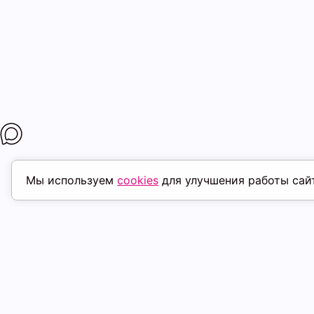
Мы используем
cookies
для улучшения работы сай
МАГАЗИНЫ
ПОКУПАТЕЛ
К. Маркса, 18
ТК Терминал
Доставка
Ленина, 15
ТРК Континент
Условия оплат