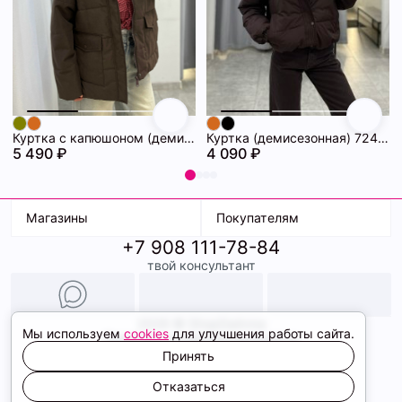
Куртка с капюшоном (демисезонная) 72462086\1013
Куртка (демисезонная) 72462069\1013
5 490 ₽
4 090 ₽
Магазины
Покупателям
+7 908 111-78-84
К. Маркса, 18
Доставка
твой консультант
Ленина, 15
Условия оплаты
ТК Терминал
Обмен и возврат
ТРК Континент
Подарочные карты
Образы
2026 © ShopDaAnna
Мы используем
cookies
для улучшения работы сайта.
Политика конфиденциальности
Соглашение cookie
Принять
Сайт создали
Отказаться