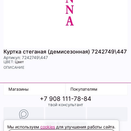
Куртка стеганая (демисезонная) 7242749\447
Артикул: 7242749\447
ЦВЕТ:
Цвет
ОПИСАНИЕ
Магазины
Покупателям
+7 908 111-78-84
К. Маркса, 18
Доставка
твой консультант
Ленина, 15
Условия оплаты
ТК Терминал
Обмен и возврат
ТРК Континент
Подарочные карты
Образы
2026 © ShopDaAnna
Мы используем
cookies
для улучшения работы сайта.
Политика конфиденциальности