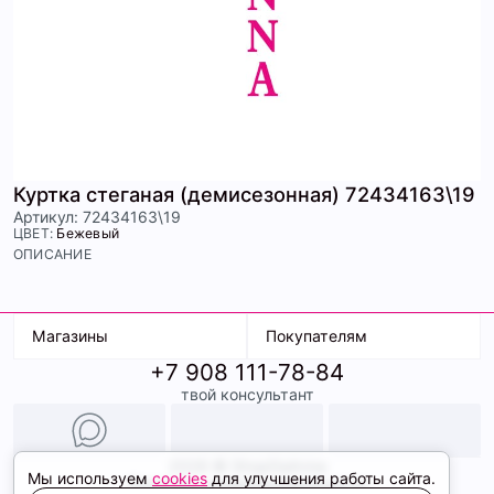
Куртка стеганая (демисезонная) 72434163\19
Артикул: 72434163\19
ЦВЕТ:
Бежевый
ОПИСАНИЕ
Магазины
Покупателям
+7 908 111-78-84
К. Маркса, 18
Доставка
твой консультант
Ленина, 15
Условия оплаты
ТК Терминал
Обмен и возврат
ТРК Континент
Подарочные карты
Образы
2026 © ShopDaAnna
Мы используем
cookies
для улучшения работы сайта.
Политика конфиденциальности