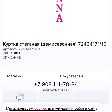
Куртка стеганая (демисезонная) 72434171\19
Артикул: 72434171\19
ЦВЕТ:
Цвет
ОПИСАНИЕ
Магазины
Покупателям
+7 908 111-78-84
К. Маркса, 18
Доставка
твой консультант
Ленина, 15
Условия оплаты
ТК Терминал
Обмен и возврат
ТРК Континент
Подарочные карты
Образы
2026 © ShopDaAnna
Мы используем
cookies
для улучшения работы сайта.
Политика конфиденциальности