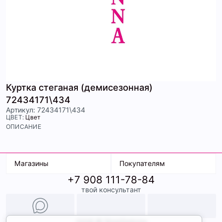
Куртка стеганая (демисезонная)
72434171\434
Артикул: 72434171\434
ЦВЕТ:
Цвет
ОПИСАНИЕ
Магазины
Покупателям
+7 908 111-78-84
К. Маркса, 18
Доставка
твой консультант
Ленина, 15
Условия оплаты
ТК Терминал
Обмен и возврат
ТРК Континент
Подарочные карты
Образы
2026 © ShopDaAnna