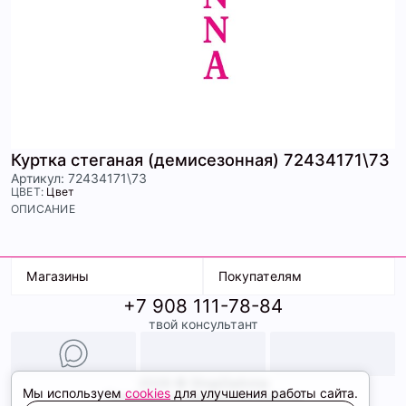
Куртка стеганая (демисезонная) 72434171\73
Артикул: 72434171\73
ЦВЕТ:
Цвет
ОПИСАНИЕ
Магазины
Покупателям
+7 908 111-78-84
К. Маркса, 18
Доставка
твой консультант
Ленина, 15
Условия оплаты
ТК Терминал
Обмен и возврат
ТРК Континент
Подарочные карты
Образы
2026 © ShopDaAnna
Мы используем
cookies
для улучшения работы сайта.
Политика конфиденциальности