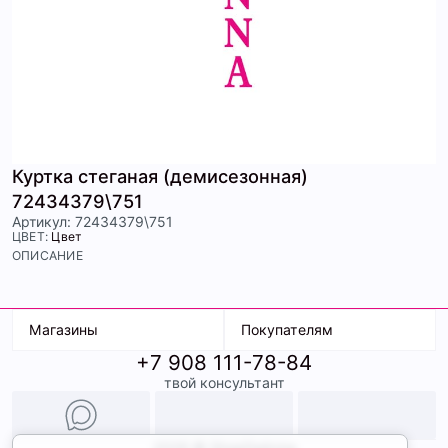
Куртка стеганая (демисезонная)
72434379\751
Артикул: 72434379\751
ЦВЕТ:
Цвет
ОПИСАНИЕ
Магазины
Покупателям
+7 908 111-78-84
К. Маркса, 18
Доставка
твой консультант
Ленина, 15
Условия оплаты
ТК Терминал
Обмен и возврат
ТРК Континент
Подарочные карты
Образы
2026 © ShopDaAnna