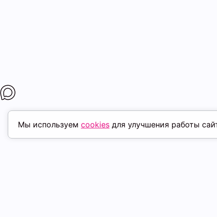
Мы используем
cookies
для улучшения работы сай
МАГАЗИНЫ
ПОКУПАТЕЛ
К. Маркса, 18
ТК Терминал
Доставка
Ленина, 15
ТРК Континент
Условия оплат