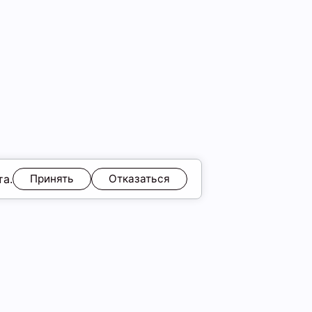
та.
Принять
Отказаться
ЯМ
Обмен и возврат
Образы
ы
Подарочные карты