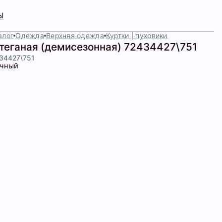
Ы
алог
Одежда
Верхняя одежда
Куртки | пуховики
стеганая (демисезонная) 72434427\751
434427\751
чный