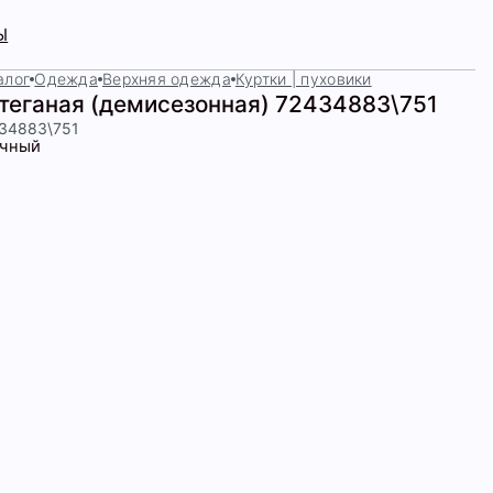
Ы
алог
Одежда
Верхняя одежда
Куртки | пуховики
стеганая (демисезонная) 72434883\751
434883\751
чный