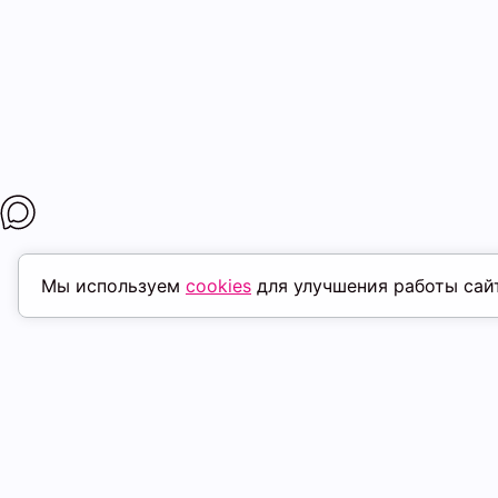
Мы используем
cookies
для улучшения работы сай
МАГАЗИНЫ
ПОКУПАТЕЛ
К. Маркса, 18
ТК Терминал
Доставка
Ленина, 15
ТРК Континент
Условия оплат