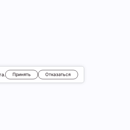
та.
Принять
Отказаться
ЯМ
Обмен и возврат
Образы
ы
Подарочные карты