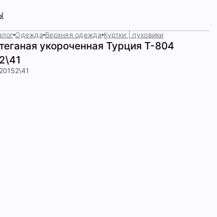
Ы
алог
Одежда
Верхняя одежда
Куртки | пуховики
стеганая укороченная Турция Т-804
2\41
420152\41