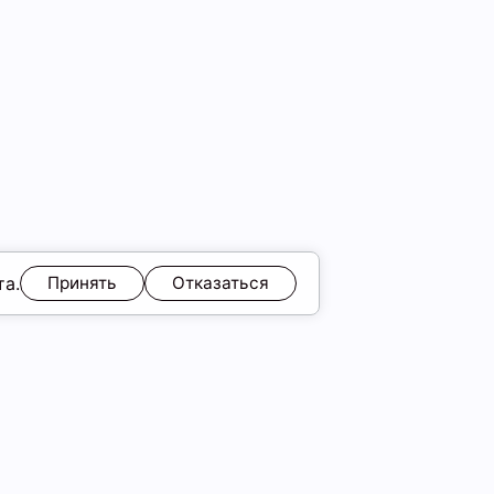
та.
Принять
Отказаться
ЯМ
Обмен и возврат
Образы
ы
Подарочные карты