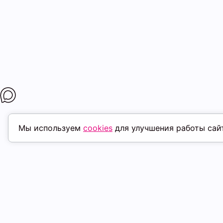
Мы используем
cookies
для улучшения работы сай
МАГАЗИНЫ
ПОКУПАТЕЛ
К. Маркса, 18
ТК Терминал
Доставка
Ленина, 15
ТРК Континент
Условия оплат