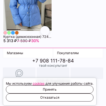
Куртка (демисезонная) 72462280\20
5 313 ₽
7 590 ₽
30%
Магазины
Покупателям
+7 908 111-78-84
К. Маркса, 18
Доставка
твой консультант
Ленина, 15
Условия оплаты
ТК Терминал
Обмен и возврат
ТРК Континент
Подарочные карты
Образы
2026 © ShopDaAnna
Мы используем
cookies
для улучшения работы сайта.
Политика конфиденциальности
Соглашение cookie
Принять
Сайт создали
Отказаться