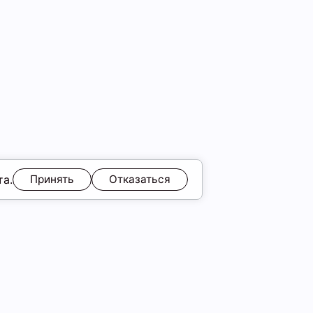
та.
Принять
Отказаться
ЯМ
Обмен и возврат
Образы
ы
Подарочные карты