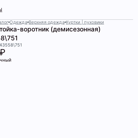
Ы
алог
Одежда
Верхняя одежда
Куртки | пуховики
стойка-воротник (демисезонная)
8\751
443558\751
 ₽
чный