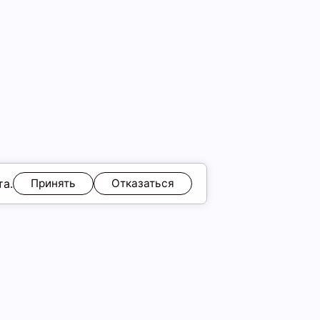
та.
Принять
Отказаться
ЯМ
Обмен и возврат
Образы
ы
Подарочные карты