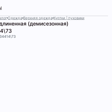
Ы
алог
Одежда
Верхняя одежда
Куртки | пуховики
удлиненная (демисезонная)
4\73
434414\73