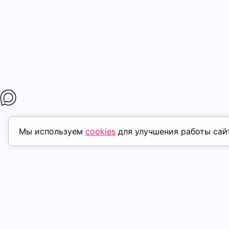
Мы используем
cookies
для улучшения работы сай
МАГАЗИНЫ
ПОКУПАТЕЛ
К. Маркса, 18
ТК Терминал
Доставка
Ленина, 15
ТРК Континент
Условия оплат