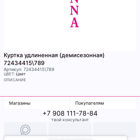
Куртка удлиненная (демисезонная)
72434415\789
Артикул: 72434415\789
ЦВЕТ:
Цвет
ОПИСАНИЕ
Магазины
Покупателям
+7 908 111-78-84
К. Маркса, 18
Доставка
твой консультант
Ленина, 15
Условия оплаты
ТК Терминал
Обмен и возврат
ТРК Континент
Подарочные карты
Образы
2026 © ShopDaAnna