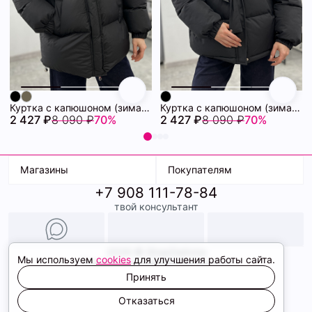
Куртка с капюшоном (зима) 72460880\15
Куртка с капюшоном (зима) 72460878\15
2 427 ₽
8 090 ₽
70%
2 427 ₽
8 090 ₽
70%
Магазины
Покупателям
+7 908 111-78-84
К. Маркса, 18
Доставка
твой консультант
Ленина, 15
Условия оплаты
ТК Терминал
Обмен и возврат
ТРК Континент
Подарочные карты
Образы
2026 © ShopDaAnna
Мы используем
cookies
для улучшения работы сайта.
Политика конфиденциальности
Соглашение cookie
Принять
Сайт создали
Отказаться