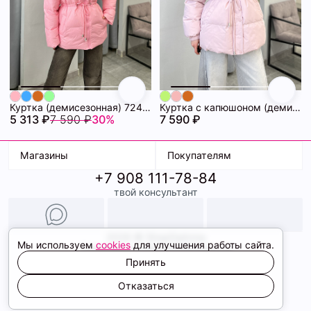
Куртка (демисезонная) 72462280\445
Куртка с капюшоном (демисезонная) 72462282\440
5 313 ₽
7 590 ₽
30%
7 590 ₽
Магазины
Покупателям
+7 908 111-78-84
К. Маркса, 18
Доставка
твой консультант
Ленина, 15
Условия оплаты
ТК Терминал
Обмен и возврат
ТРК Континент
Подарочные карты
Образы
2026 © ShopDaAnna
Мы используем
cookies
для улучшения работы сайта.
Политика конфиденциальности
Соглашение cookie
Принять
Сайт создали
Отказаться