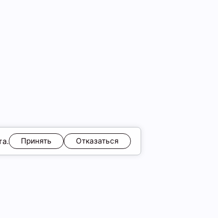
та.
Принять
Отказаться
идка