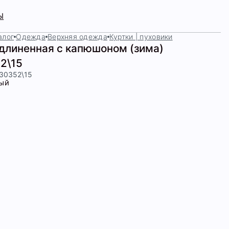
Ы
алог
Одежда
Верхняя одежда
Куртки | пуховики
удлиненная с капюшоном (зима)
2\15
430352\15
ый