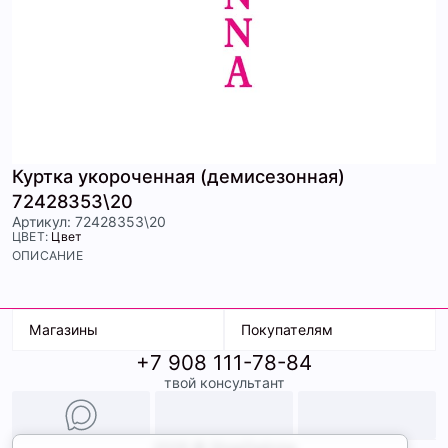
Куртка укороченная (демисезонная)
72428353\20
Артикул: 72428353\20
ЦВЕТ:
Цвет
ОПИСАНИЕ
Магазины
Покупателям
+7 908 111-78-84
К. Маркса, 18
Доставка
твой консультант
Ленина, 15
Условия оплаты
ТК Терминал
Обмен и возврат
ТРК Континент
Подарочные карты
Образы
2026 © ShopDaAnna