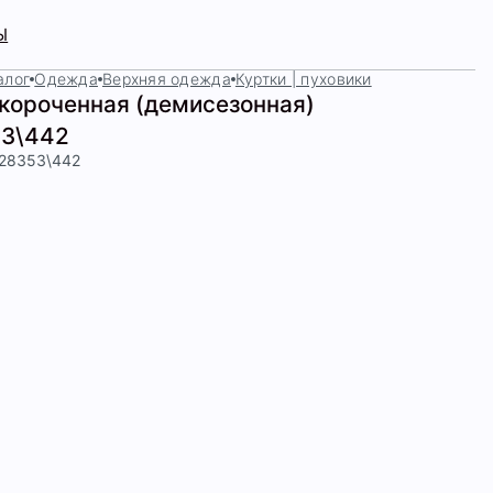
Ы
алог
Одежда
Верхняя одежда
Куртки | пуховики
укороченная (демисезонная)
3\442
428353\442