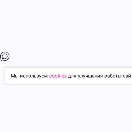
Мы используем
cookies
для улучшения работы сай
МАГАЗИНЫ
ПОКУПАТЕЛ
К. Маркса, 18
ТК Терминал
Доставка
Ленина, 15
ТРК Континент
Условия оплат