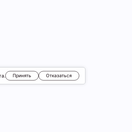
та.
Принять
Отказаться
ЯМ
Обмен и возврат
Образы
ы
Подарочные карты