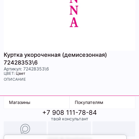
Куртка укороченная (демисезонная)
72428353\6
Артикул: 72428353\6
ЦВЕТ:
Цвет
ОПИСАНИЕ
Магазины
Покупателям
+7 908 111-78-84
К. Маркса, 18
Доставка
твой консультант
Ленина, 15
Условия оплаты
ТК Терминал
Обмен и возврат
ТРК Континент
Подарочные карты
Образы
2026 © ShopDaAnna