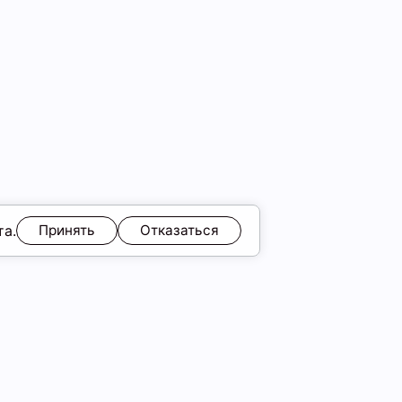
та.
Принять
Отказаться
ЯМ
Обмен и возврат
Образы
ы
Подарочные карты