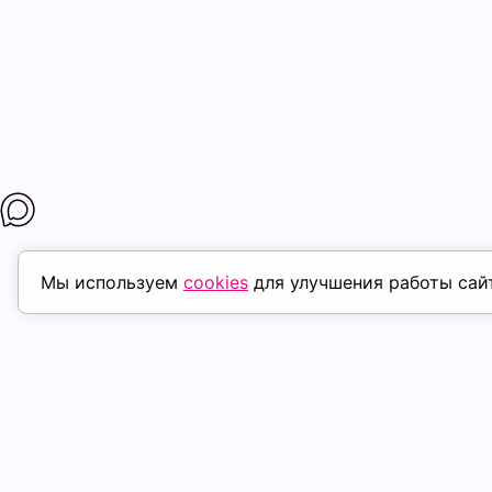
Мы используем
cookies
для улучшения работы сай
МАГАЗИНЫ
ПОКУПАТЕЛ
К. Маркса, 18
ТК Терминал
Доставка
Ленина, 15
ТРК Континент
Условия оплат