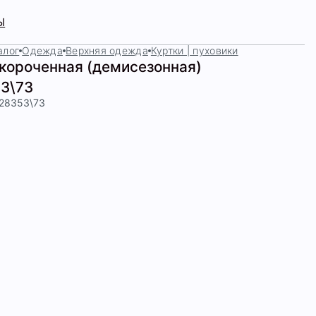
Ы
алог
Одежда
Верхняя одежда
Куртки | пуховики
укороченная (демисезонная)
3\73
428353\73