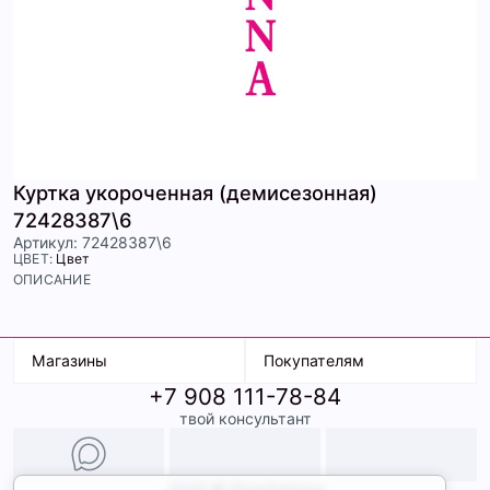
Куртка укороченная (демисезонная)
72428387\6
Артикул: 72428387\6
ЦВЕТ:
Цвет
ОПИСАНИЕ
Магазины
Покупателям
+7 908 111-78-84
К. Маркса, 18
Доставка
твой консультант
Ленина, 15
Условия оплаты
ТК Терминал
Обмен и возврат
ТРК Континент
Подарочные карты
Образы
2026 © ShopDaAnna