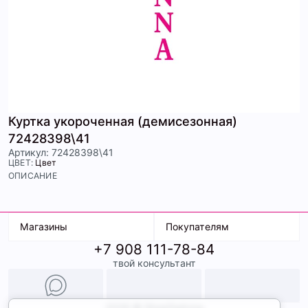
Куртка укороченная (демисезонная)
72428398\41
Артикул: 72428398\41
ЦВЕТ:
Цвет
ОПИСАНИЕ
Магазины
Покупателям
+7 908 111-78-84
К. Маркса, 18
Доставка
твой консультант
Ленина, 15
Условия оплаты
ТК Терминал
Обмен и возврат
ТРК Континент
Подарочные карты
Образы
2026 © ShopDaAnna