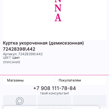
Куртка укороченная (демисезонная)
72428398\442
Артикул: 72428398\442
ЦВЕТ:
Цвет
ОПИСАНИЕ
Магазины
Покупателям
+7 908 111-78-84
К. Маркса, 18
Доставка
твой консультант
Ленина, 15
Условия оплаты
ТК Терминал
Обмен и возврат
ТРК Континент
Подарочные карты
Образы
2026 © ShopDaAnna