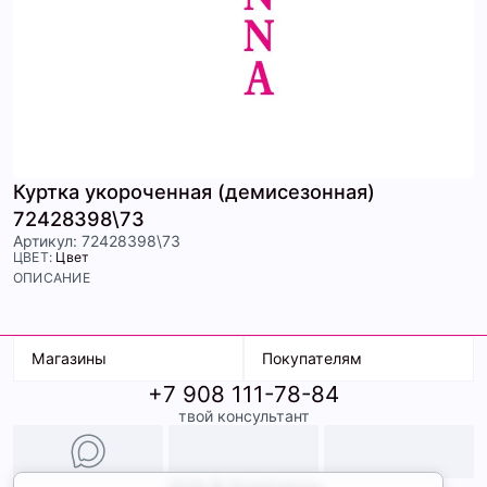
Куртка укороченная (демисезонная)
72428398\73
Артикул: 72428398\73
ЦВЕТ:
Цвет
ОПИСАНИЕ
Магазины
Покупателям
+7 908 111-78-84
К. Маркса, 18
Доставка
твой консультант
Ленина, 15
Условия оплаты
ТК Терминал
Обмен и возврат
ТРК Континент
Подарочные карты
Образы
2026 © ShopDaAnna