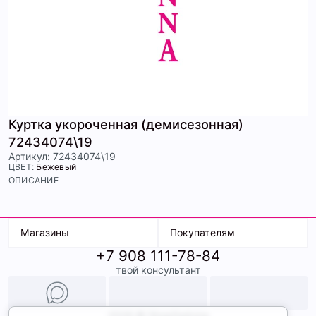
Куртка укороченная (демисезонная)
72434074\19
Артикул: 72434074\19
ЦВЕТ:
Бежевый
ОПИСАНИЕ
Магазины
Покупателям
+7 908 111-78-84
К. Маркса, 18
Доставка
твой консультант
Ленина, 15
Условия оплаты
ТК Терминал
Обмен и возврат
ТРК Континент
Подарочные карты
Образы
2026 © ShopDaAnna