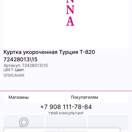
Куртка укороченная Турция Т-820
72428013\15
Артикул: 72428013\15
ЦВЕТ:
Цвет
ОПИСАНИЕ
Магазины
Покупателям
+7 908 111-78-84
К. Маркса, 18
Доставка
твой консультант
Ленина, 15
Условия оплаты
ТК Терминал
Обмен и возврат
ТРК Континент
Подарочные карты
Образы
2026 © ShopDaAnna