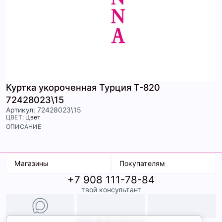
Куртка укороченная Турция Т-820
72428023\15
Артикул: 72428023\15
ЦВЕТ:
Цвет
ОПИСАНИЕ
Магазины
Покупателям
+7 908 111-78-84
К. Маркса, 18
Доставка
твой консультант
Ленина, 15
Условия оплаты
ТК Терминал
Обмен и возврат
ТРК Континент
Подарочные карты
Образы
2026 © ShopDaAnna