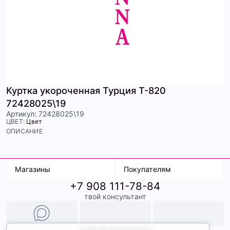
Куртка укороченная Турция Т-820
72428025\19
Артикул: 72428025\19
ЦВЕТ:
Цвет
ОПИСАНИЕ
Магазины
Покупателям
+7 908 111-78-84
К. Маркса, 18
Доставка
твой консультант
Ленина, 15
Условия оплаты
ТК Терминал
Обмен и возврат
ТРК Континент
Подарочные карты
Образы
2026 © ShopDaAnna