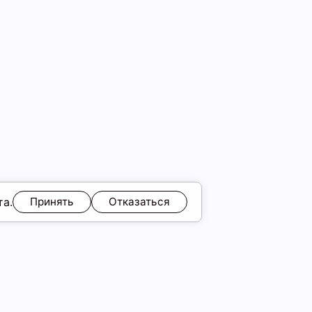
та.
Принять
Отказаться