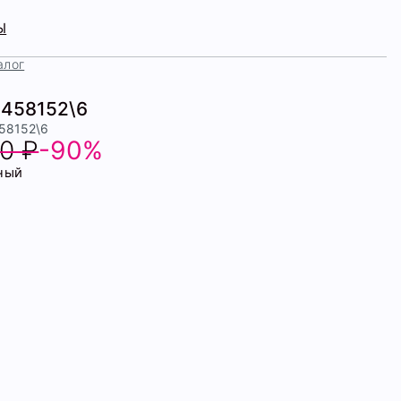
Ы
алог
2458152\6
458152\6
0 ₽
-90%
ный