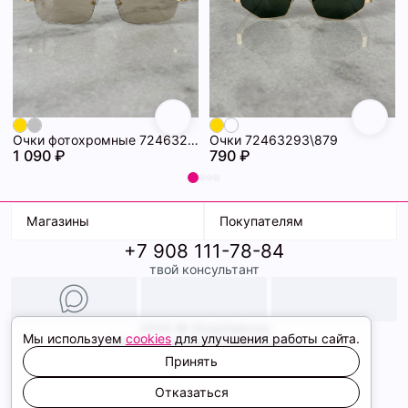
Очки фотохромные 72463294\718
Очки 72463293\879
1 090 ₽
790 ₽
Магазины
Покупателям
+7 908 111-78-84
К. Маркса, 18
Доставка
твой консультант
Ленина, 15
Условия оплаты
ТК Терминал
Обмен и возврат
ТРК Континент
Подарочные карты
Образы
2026 © ShopDaAnna
Мы используем
cookies
для улучшения работы сайта.
Политика конфиденциальности
Соглашение cookie
Принять
Сайт создали
Отказаться