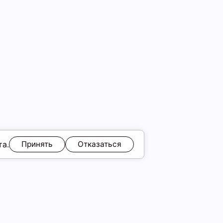
та.
Принять
Отказаться