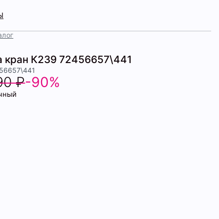
Ы
алог
 кран К239 72456657\441
456657\441
90 ₽
-90%
чный