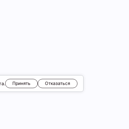
та.
Принять
Отказаться