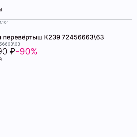
Ы
алог
 перевёртыш К239 72456663\63
456663\63
90 ₽
-90%
й