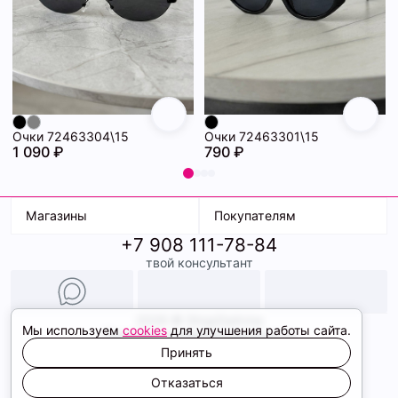
Очки 72463304\15
Очки 72463301\15
1 090 ₽
790 ₽
Магазины
Покупателям
+7 908 111-78-84
К. Маркса, 18
Доставка
твой консультант
Ленина, 15
Условия оплаты
ТК Терминал
Обмен и возврат
ТРК Континент
Подарочные карты
Образы
2026 © ShopDaAnna
Мы используем
cookies
для улучшения работы сайта.
Политика конфиденциальности
Соглашение cookie
Принять
Сайт создали
Отказаться