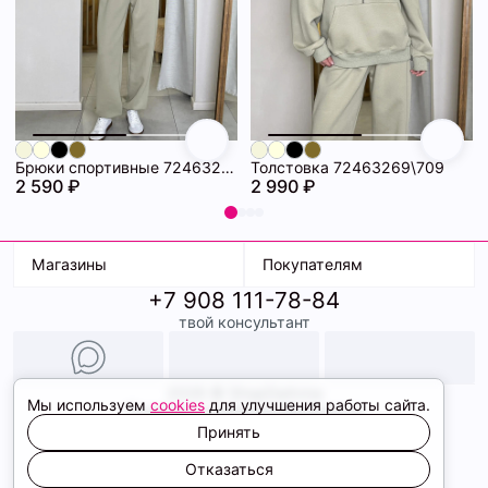
Брюки спортивные 72463271\709
Толстовка 72463269\709
2 590 ₽
2 990 ₽
Магазины
Покупателям
+7 908 111-78-84
К. Маркса, 18
Доставка
твой консультант
Ленина, 15
Условия оплаты
ТК Терминал
Обмен и возврат
ТРК Континент
Подарочные карты
Образы
2026 © ShopDaAnna
Мы используем
cookies
для улучшения работы сайта.
Политика конфиденциальности
Соглашение cookie
Принять
Сайт создали
Отказаться