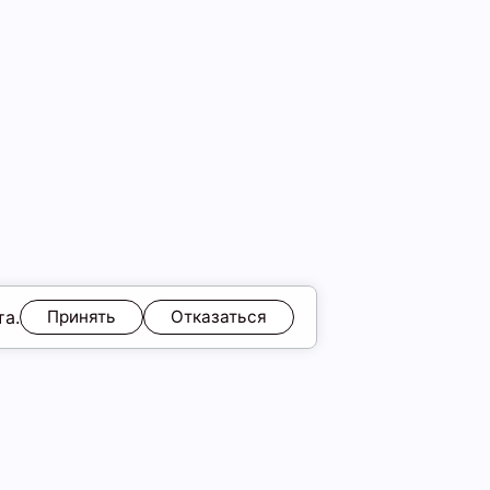
та.
Принять
Отказаться