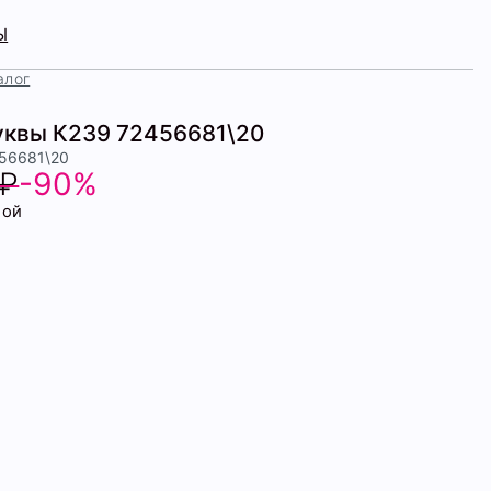
Ы
алог
уквы К239 72456681\20
456681\20
 ₽
-90%
бой