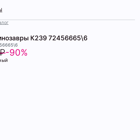
Ы
алог
инозавры К239 72456665\6
456665\6
 ₽
-90%
ный