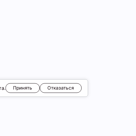
та.
Принять
Отказаться