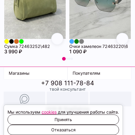
Сумка 72463252\482
Очки хамелеон 72463220\6
3 990 ₽
1 090 ₽
Магазины
Покупателям
+7 908 111-78-84
К. Маркса, 18
Доставка
твой консультант
Ленина, 15
Условия оплаты
ТК Терминал
Обмен и возврат
ТРК Континент
Подарочные карты
Образы
2026 © ShopDaAnna
Мы используем
cookies
для улучшения работы сайта.
Политика конфиденциальности
Соглашение cookie
Принять
Сайт создали
Отказаться