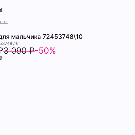
Ы
алог
для мальчика 72453748\10
453748\10
₽
3 090 ₽
-50%
й