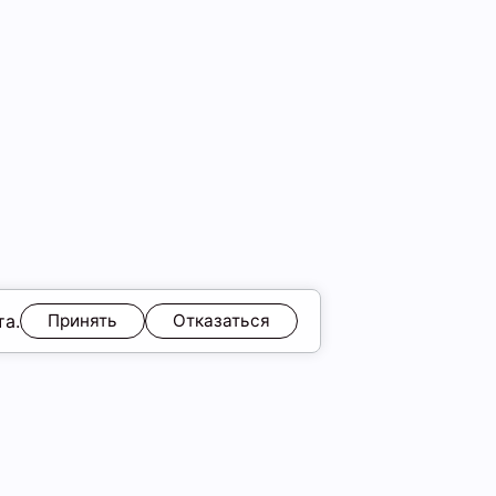
та.
Принять
Отказаться