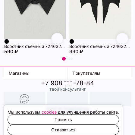
Воротник съемный 72463234\15
Воротник съемный 72463233\15
590 ₽
990 ₽
Магазины
Покупателям
+7 908 111-78-84
К. Маркса, 18
Доставка
твой консультант
Ленина, 15
Условия оплаты
ТК Терминал
Обмен и возврат
ТРК Континент
Подарочные карты
Образы
2026 © ShopDaAnna
Мы используем
cookies
для улучшения работы сайта.
Политика конфиденциальности
Соглашение cookie
Принять
Сайт создали
Отказаться