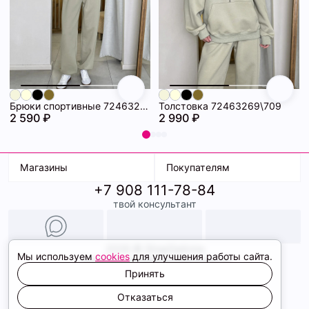
Брюки спортивные 72463271\709
Толстовка 72463269\709
2 590 ₽
2 990 ₽
Магазины
Покупателям
+7 908 111-78-84
К. Маркса, 18
Доставка
твой консультант
Ленина, 15
Условия оплаты
ТК Терминал
Обмен и возврат
ТРК Континент
Подарочные карты
Образы
2026 © ShopDaAnna
Мы используем
cookies
для улучшения работы сайта.
Политика конфиденциальности
Соглашение cookie
Принять
Сайт создали
Отказаться