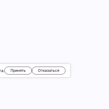
та.
Принять
Отказаться