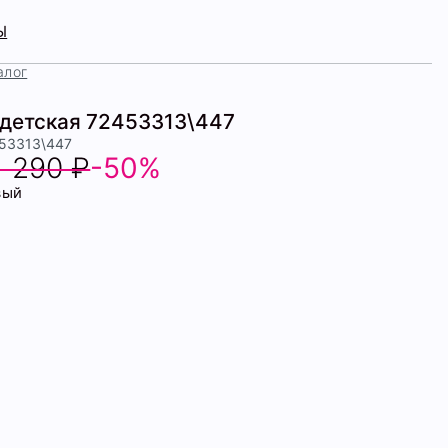
Ы
алог
детская 72453313\447
453313\447
1 290 ₽
-50%
вый