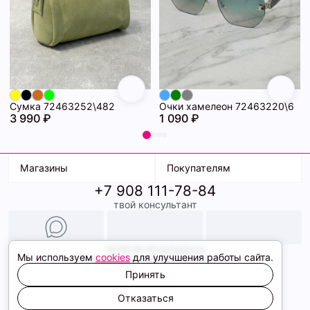
Сумка 72463252\482
Очки хамелеон 72463220\6
3 990 ₽
1 090 ₽
Магазины
Покупателям
+7 908 111-78-84
К. Маркса, 18
Доставка
твой консультант
Ленина, 15
Условия оплаты
ТК Терминал
Обмен и возврат
ТРК Континент
Подарочные карты
Образы
2026 © ShopDaAnna
Мы используем
cookies
для улучшения работы сайта.
Политика конфиденциальности
Соглашение cookie
Принять
Сайт создали
Отказаться