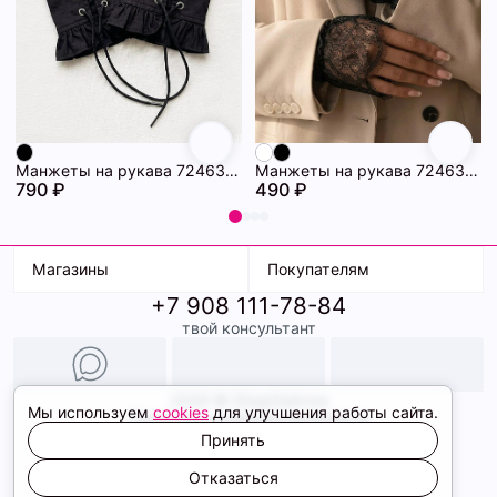
Манжеты на рукава 72463229\15
Манжеты на рукава 72463223\15
790 ₽
490 ₽
Магазины
Покупателям
+7 908 111-78-84
К. Маркса, 18
Доставка
твой консультант
Ленина, 15
Условия оплаты
ТК Терминал
Обмен и возврат
ТРК Континент
Подарочные карты
Образы
2026 © ShopDaAnna
Мы используем
cookies
для улучшения работы сайта.
Политика конфиденциальности
Соглашение cookie
Принять
Сайт создали
Отказаться