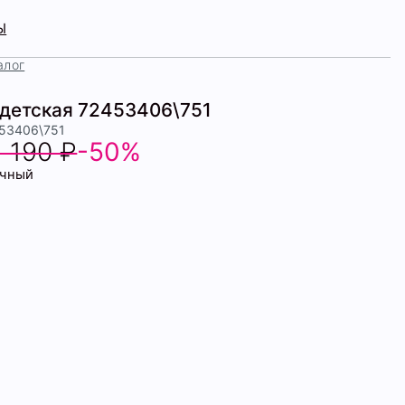
Ы
алог
детская 72453406\751
453406\751
1 190 ₽
-50%
чный