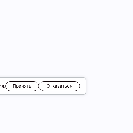
та.
Принять
Отказаться