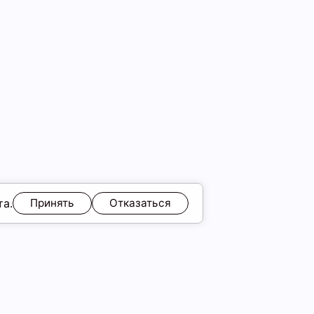
та.
Принять
Отказаться