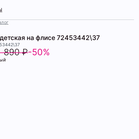
Ы
алог
детская на флисе 72453442\37
453442\37
1 890 ₽
-50%
ый