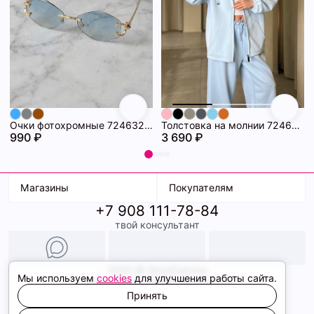
Очки фотохромные 72463296\20
Толстовка на молнии 72463280\474
990 ₽
3 690 ₽
Магазины
Покупателям
+7 908 111-78-84
К. Маркса, 18
Доставка
твой консультант
Ленина, 15
Условия оплаты
ТК Терминал
Обмен и возврат
ТРК Континент
Подарочные карты
Образы
2026 © ShopDaAnna
Мы используем
cookies
для улучшения работы сайта.
Политика конфиденциальности
Соглашение cookie
Принять
Сайт создали