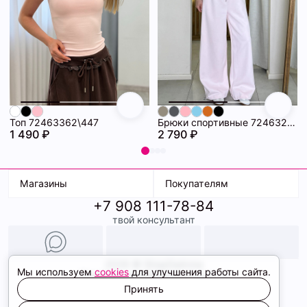
Топ 72463362\447
Брюки спортивные 72463281\445
1 490 ₽
2 790 ₽
Магазины
Покупателям
+7 908 111-78-84
К. Маркса, 18
Доставка
твой консультант
Ленина, 15
Условия оплаты
ТК Терминал
Обмен и возврат
ТРК Континент
Подарочные карты
Образы
2026 © ShopDaAnna
Мы используем
cookies
для улучшения работы сайта.
Политика конфиденциальности
Соглашение cookie
Принять
Сайт создали