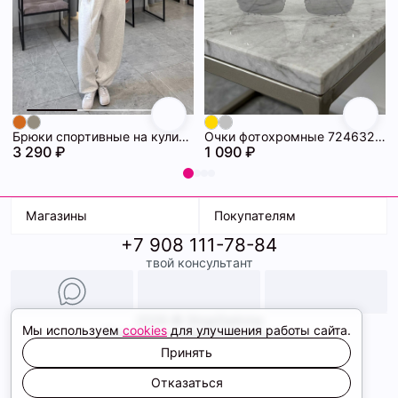
Брюки спортивные на кулиске 72463314\1225
Очки фотохромные 72463294\448
3 290 ₽
1 090 ₽
Магазины
Покупателям
+7 908 111-78-84
К. Маркса, 18
Доставка
твой консультант
Ленина, 15
Условия оплаты
ТК Терминал
Обмен и возврат
ТРК Континент
Подарочные карты
Образы
2026 © ShopDaAnna
Мы используем
cookies
для улучшения работы сайта.
Политика конфиденциальности
Соглашение cookie
Принять
Сайт создали
Отказаться